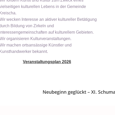
Wir fördern Kunst und Kultur zum Zweck eines
vielseitigen kulturellen Lebens in der Gemeinde
Kreischa.
Wir wecken Interesse an aktiver kultureller Betätigung
durch Bildung von Zirkeln und
Interessengemeinschaften auf kulturellem Gebieten.
Wir organisieren Kulturveranstaltungen.
Wir machen ortsansässige Künstler und
Kunsthandwerker bekannt.
Veranstaltungsplan 2026
Neubeginn geglückt – XI. Schum