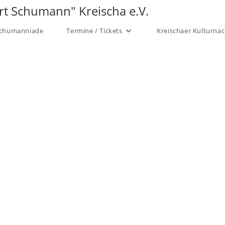
rt Schumann" Kreischa e.V.
chumanniade
Termine / Tickets
Kreischaer Kulturna
Willkomm
Informieren Sie sich zum V
und zu Intere