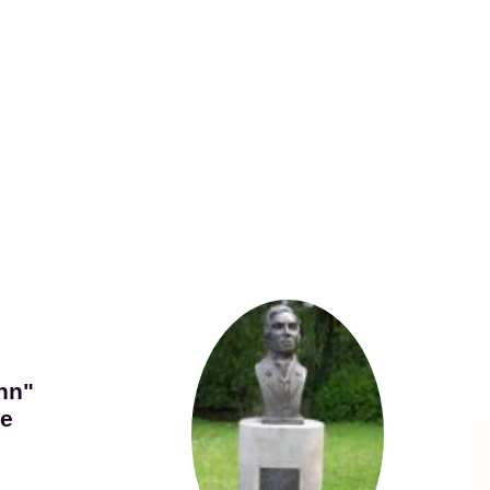
nn"
ke