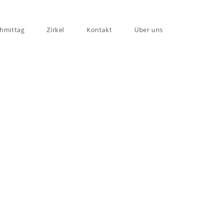
chmittag
Zirkel
Kontakt
Über uns
en
erein, zu Veranstaltungen
ssengruppen.