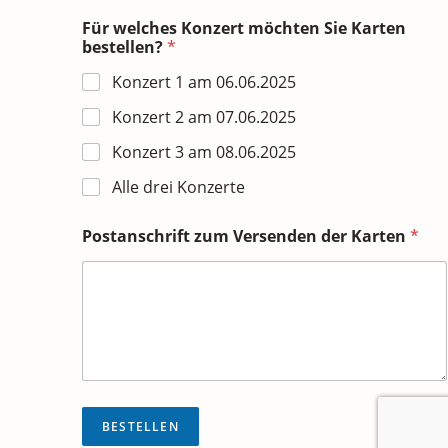
N
Für welches Konzert möchten Sie Karten
a
bestellen?
*
m
e
Konzert 1 am 06.06.2025
P
o
Konzert 2 am 07.06.2025
s
t
Konzert 3 am 08.06.2025
a
n
Alle drei Konzerte
s
c
Postanschrift zum Versenden der Karten
*
h
r
i
f
t
K
a
r
t
e
BESTELLEN
n